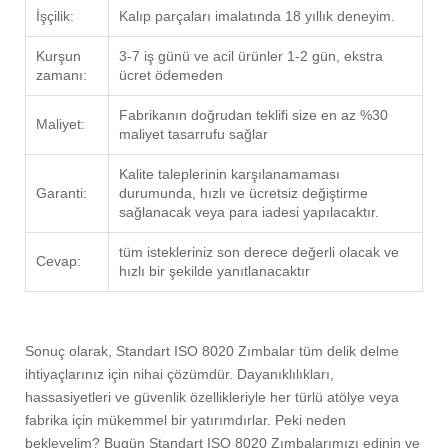
İşçilik:
Kalıp parçaları imalatında 18 yıllık deneyim.
Kurşun
3-7 iş günü ve acil ürünler 1-2 gün, ekstra
zamanı:
ücret ödemeden
Fabrikanın doğrudan teklifi size en az %30
Maliyet:
maliyet tasarrufu sağlar
Kalite taleplerinin karşılanamaması
Garanti:
durumunda, hızlı ve ücretsiz değiştirme
sağlanacak veya para iadesi yapılacaktır.
tüm istekleriniz son derece değerli olacak ve
Cevap:
hızlı bir şekilde yanıtlanacaktır
Sonuç olarak, Standart ISO 8020 Zımbalar tüm delik delme
ihtiyaçlarınız için nihai çözümdür. Dayanıklılıkları,
hassasiyetleri ve güvenlik özellikleriyle her türlü atölye veya
fabrika için mükemmel bir yatırımdırlar. Peki neden
bekleyelim? Bugün Standart ISO 8020 Zımbalarımızı edinin ve