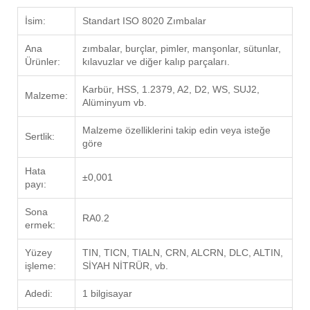
İsim:
Standart ISO 8020 Zımbalar
Ana
zımbalar, burçlar, pimler, manşonlar, sütunlar,
Ürünler:
kılavuzlar ve diğer kalıp parçaları.
Karbür, HSS, 1.2379, A2, D2, WS, SUJ2,
Malzeme:
Alüminyum vb.
Malzeme özelliklerini takip edin veya isteğe
Sertlik:
göre
Hata
±0,001
payı:
Sona
RA0.2
ermek:
Yüzey
TIN, TICN, TIALN, CRN, ALCRN, DLC, ALTIN,
işleme:
SİYAH NİTRÜR, vb.
Adedi:
1 bilgisayar