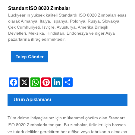
Standart ISO 8020 Zımbalar
Luckyear'ın yüksek kaliteli Standardı ISO 8020 Zımbaları esas
olarak Almanya, İtalya, İspanya, Polonya, Rusya, Slovakya,
Çek Cumhuriyeti, İsviçre, Avusturya, Amerika Birleşik
Devletleri, Meksika, Hindistan, Endonezya ve diğer Asya
pazarlarına ihraç edilmektedir.
Talep Gönder
Facebook
X
WhatsApp
Pinterest
LinkedIn
Share
Ürün Açıklaması
Tüm delme ihtiyaçlarınız için mükemmel çözüm olan Standart
ISO 8020 Zımbalarla tanışın. Bu zımbalar, ürünleri için hassas
ve tutarlı delikler gerektiren her atölye veya fabrikanın olmazsa