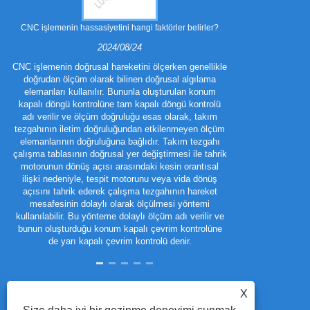
CNC işlemenin hassasiyetini hangi faktörler belirler?
Parçaları dam
2024/08/24
CNC işlemenin doğrusal hareketini ölçerken genellikle
doğrudan ölçüm olarak bilinen doğrusal algılama
Metal damg
elemanları kullanılır. Bununla oluşturulan konum
özelliklere, ko
kapalı döngü kontrolüne tam kapalı döngü kontrolü
ortamına bağlı
adı verilir ve ölçüm doğruluğu esas olarak, takım
kullanılarak ü
tezgahının iletim doğruluğundan etkilenmeyen ölçüm
elemanlarının doğruluğuna bağlıdır. Takım tezgahı
çalışma tablasının doğrusal yer değiştirmesi ile tahrik
motorunun dönüş açısı arasındaki kesin orantısal
ilişki nedeniyle, tespit motorunu veya vida dönüş
açısını tahrik ederek çalışma tezgahının hareket
mesafesinin dolaylı olarak ölçülmesi yöntemi
kullanılabilir. Bu yönteme dolaylı ölçüm adı verilir ve
bunun oluşturduğu konum kapalı çevrim kontrolüne
de yarı kapalı çevrim kontrolü denir.
X